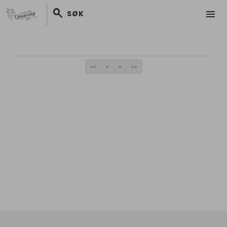
search
menu
SØK
««
«
»
»»