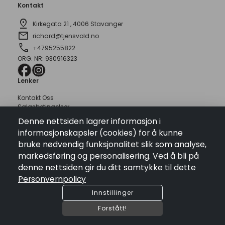
Kontakt
pin_drop
Kirkegata 21 , 4006 Stavanger
mail
richard@tjensvold.no
phone
+4795255822
ORG. NR: 930916323
Lenker
Kontakt Oss
Salgsbetingelser
Personvernpolicy
Denne nettsiden lagrer informasjon i
Åpningstider
informasjonskapsler (cookies) for å kunne
Mandag:
10:00 - 17:00
bruke nødvendig funksjonalitet slik som analyse,
Tirsdag:
10:00 - 17:00
markedsføring og personalisering. Ved å bli på
Onsdag:
10:00 - 17:00
denne nettsiden gir du ditt samtykke til dette
Torsdag:
10:00 - 19:00
Fredag:
10:00 - 17:00
Personvernpolicy
Lørdag:
10:00 - 17:00
Innstillinger
Søndag:
Stengt
Tjensvold Kolonial
Forstått!